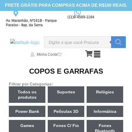
Ir
FRETE GRÁTIS PARA COMPRAS ACIMA DE R$100 REAIS.
para
o
(11)9-4569-1184
Av. Maranhão, Nº161B - Parque
conteúdo
Paraíso - Itap. da Serra
Pesquisar
produtos
Minha Conta
COPOS E GARRAFAS
Filtrar por Categorias:
Todos os
Suportes
Relógios
produtos
Power Bank
Películas 3D
Informática
Games
Fones C/ Fio
Fones
Bluetooth