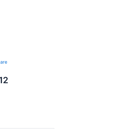
care
12