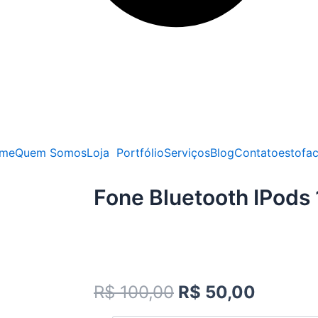
me
Quem Somos
Loja
Portfólio
Serviços
Blog
Contato
estofa
Fone Bluetooth IPods 
R$
100,00
R$
50,00