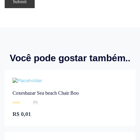
Você pode gostar também..
Coxesbazar Sea beach Chair Boo
(0)
Rated
0
R$
0,01
out
of
5