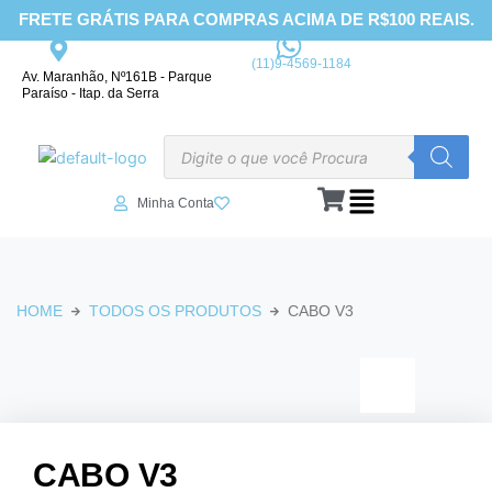
Ir
FRETE GRÁTIS PARA COMPRAS ACIMA DE R$100 REAIS.
para
o
(11)9-4569-1184
Av. Maranhão, Nº161B - Parque
conteúdo
Paraíso - Itap. da Serra
Pesquisar
produtos
Minha Conta
HOME
TODOS OS PRODUTOS
CABO V3
CABO V3