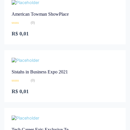
American Towman ShowPlace
(0)
Rated
0
R$
0,01
out
of
5
Sistahs in Business Expo 2021
(0)
Rated
0
R$
0,01
out
of
5
Tech Career Fair: Exclusive Te