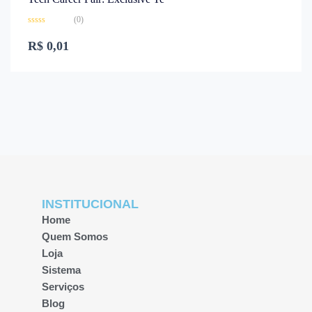
(0)
Rated
0
R$
0,01
out
of
5
INSTITUCIONAL
Home
Quem Somos
Loja
Sistema
Serviços
Blog