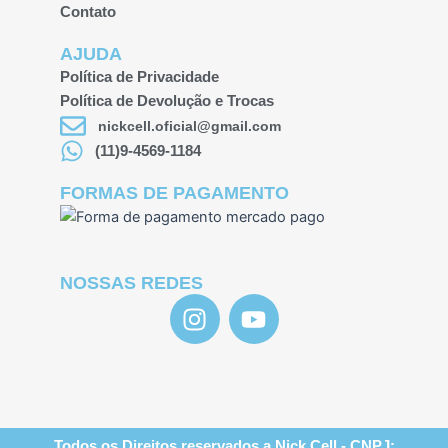
Contato
AJUDA
Política de Privacidade
Política de Devolução e Trocas
nickcell.oficial@gmail.com
(11)9-4569-1184
FORMAS DE PAGAMENTO
NOSSAS REDES
I
Y
n
o
s
u
t
t
a
u
g
b
Todos os Direitos reservados a Nick Cell - CNPJ: