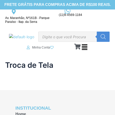
Ir
FRETE GRÁTIS PARA COMPRAS ACIMA DE R$100 REAIS.
para
o
(11)9-4569-1184
Av. Maranhão, Nº161B - Parque
conteúdo
Paraíso - Itap. da Serra
Pesquisar
produtos
Minha Conta
Troca de Tela
INSTITUCIONAL
Home