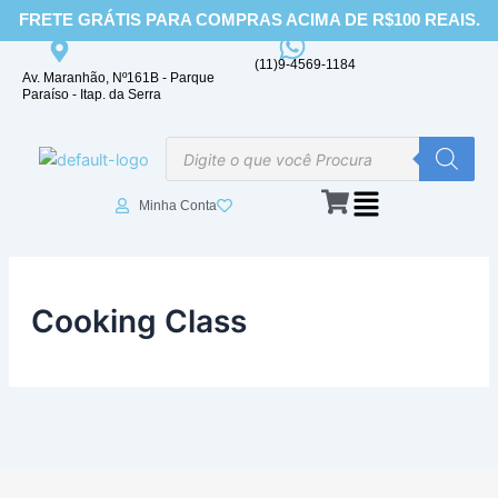
Ir
FRETE GRÁTIS PARA COMPRAS ACIMA DE R$100 REAIS.
para
o
(11)9-4569-1184
Av. Maranhão, Nº161B - Parque
conteúdo
Paraíso - Itap. da Serra
Pesquisar
produtos
Minha Conta
Cooking Class