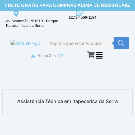
Ir
FRETE GRÁTIS PARA COMPRAS ACIMA DE R$100 REAIS.
para
o
(11)9-4569-1184
Av. Maranhão, Nº161B - Parque
conteúdo
Paraíso - Itap. da Serra
Pesquisar
produtos
Minha Conta
Assistência Técnica em Itapecerica da Serra